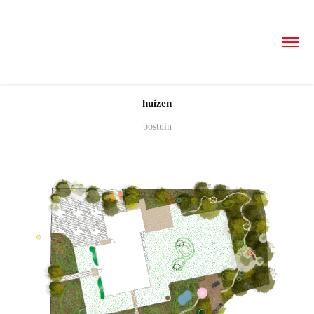
huizen
bostuin